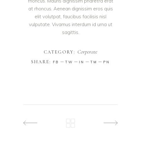
rhoncus. Mauris dignissim pharetra erat
at rhoncus. Aenean dignissim eros quis
elit volutpat, faucibus facilisis nisl
vulputate. Vivamus interdum id urna ut
sagittis.
Corporate
CATEGORY:
SHARE:
FB
TW
IN
TM
PN