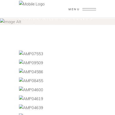
MENU
CORPORATE & EVENTS
Home
/
Corporate
/
Corporate & Events